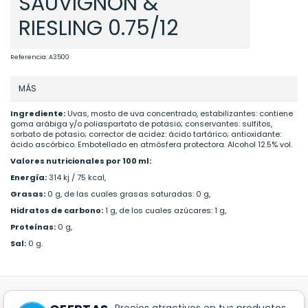
SAUVIGNON &
RIESLING 0.75/12
Referencia:
A3500
MÁS
Ingrediente:
Uvas, mosto de uva concentrado, estabilizantes: contiene
goma arábiga y/o poliaspartato de potasio; conservantes: sulfitos,
sorbato de potasio; corrector de acidez: ácido tartárico; antioxidante:
ácido ascórbico. Embotellado en atmósfera protectora. Alcohol 12.5% vol.
Valores nutricionales por 100 ml:
Energía:
314 kj / 75 kcal,
Grasas:
0 g, de las cuales grasas saturadas: 0 g,
Hidratos de carbono:
1 g, de los cuales azúcares: 1 g,
Proteínas:
0 g,
Sal:
0 g.