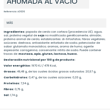
AHUMADA AL VACIO
Referencia:
A3636
MÁS
Ingredientes:
papada de cerdo con corteza (procedencia UE); agua;
sal; proteína vegetal de
soja
no modificada genéticamente; almidón;
proteína animal de cerdo; estabilizantes: di-trifosfatos; fibras vegetales;
azúcares: dextrosa; antioxidante: eritorbato de sodio; potenciador de
sabor: glutamato monosódico; aromas, aroma de humo; agente
espesante: carragenina; conservante: nitrito de sodio. Puede contener
trazas de:
mostaza, apio, gluten, lactosa, huevo.
Declaración nutricional por 100 g de producto:
Valor energético:
1970 KJ / 478 Kcal,
Grasas:
49,48 g, de las cuales ácidos grasos saturados: 20,57 g,
Carbohidratos:
0,47 g, de los cuales azúcares: 0,33 g,
Proteínas:
7,34 g,
Fibras:
0,75 g,
Sal:
1,74 g.