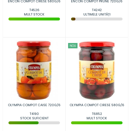
ENCON COMPOT CIRESE 580G/6
ENCON COMPOT PRUNE 720G/6
T4526
T4242
MULT STOCK
ULTIMELE UNITĂȚI
NOU
OLYMPIA COMPOT CAISE 720G/6
OLYMPIA COMPOT CIRESE 580G/6
T4190
T6852
STOCK SUFICIENT
MULT STOCK