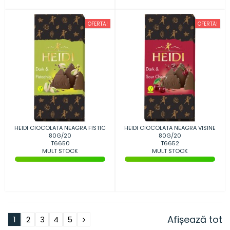
OFERTĂ!
OFERTĂ!
HEIDI CIOCOLATA NEAGRA FISTIC
HEIDI CIOCOLATA NEAGRA VISINE
80G/20
80G/20
T6650
T6652
MULT STOCK
MULT STOCK
Afișează tot
1
2
3
4
5