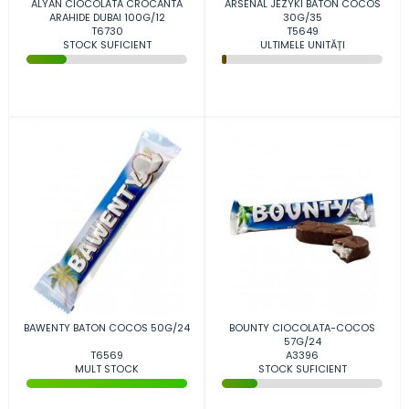
ALYAN CIOCOLATA CROCANTA
ARSENAL JEZYKI BATON COCOS
ARAHIDE DUBAI 100G/12
30G/35
T6730
T5649
STOCK SUFICIENT
ULTIMELE UNITĂȚI
BAWENTY BATON COCOS 50G/24
BOUNTY CIOCOLATA-COCOS
57G/24
T6569
A3396
MULT STOCK
STOCK SUFICIENT