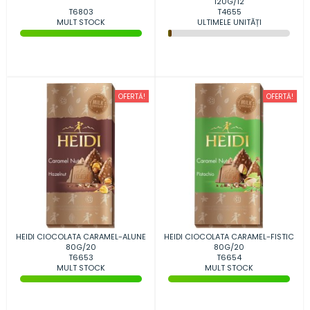
120G/12
T6803
T4655
MULT STOCK
ULTIMELE UNITĂȚI
OFERTĂ!
OFERTĂ!
HEIDI CIOCOLATA CARAMEL-ALUNE
HEIDI CIOCOLATA CARAMEL-FISTIC
80G/20
80G/20
T6653
T6654
MULT STOCK
MULT STOCK