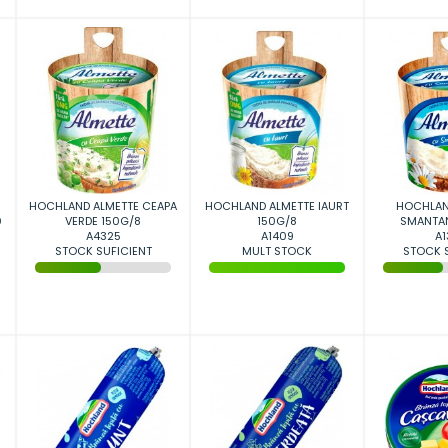
HOCHLAND ALMETTE CEAPA
HOCHLAND ALMETTE IAURT
HOCHLAN
0
VERDE 150G/8
150G/8
SMANTAN
A4325
A1409
A1
STOCK SUFICIENT
MULT STOCK
STOCK S