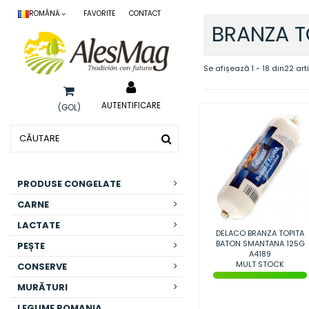
ROMÂNĂ
FAVORITE
CONTACT
BRANZA T
Se afișează 1 - 18 din22 art
AUTENTIFICARE
(GOL)
PRODUSE CONGELATE
CARNE
LACTATE
DELACO BRANZA TOPITA
BATON SMANTANA 125G
PEȘTE
A4189
MULT STOCK
CONSERVE
MURĂTURI
LEGUME ROMANIA