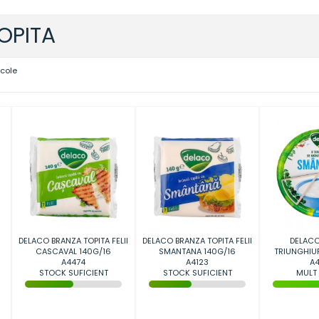
OPITA
icole
DELACO BRANZA TOPITA FELII
DELACO BRANZA TOPITA FELII
DELACO
CASCAVAL 140G/16
SMANTANA 140G/16
TRIUNGHIU
A4474
A4123
140
A4
STOCK SUFICIENT
STOCK SUFICIENT
MULT