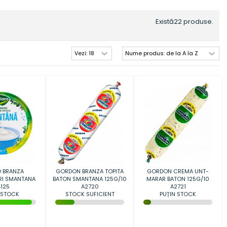
Există22 produse.
 BRANZA
GORDON BRANZA TOPITA
GORDON CREMA UNT-
RI SMANTANA
BATON SMANTANA 125G/10
MARAR BATON 125G/10
G/24
125
A2720
A2721
 STOCK
STOCK SUFICIENT
PUȚIN STOCK