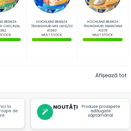
D BRANZA
HOCHLAND BRANZA
HOCHLAND BRANZA
RI CASCAVAL
TRIUNGHIURI MIX 140G/32
TRIUNGHIURI SMANTANA
G/32
382
A1380
140G/32
A1379
 STOCK
MULT STOCK
MULT STOCK
Afișează tot
NOUTĂȚI
ici la
Produse proaspete
roape de
adăugate
re.
săptămânal.