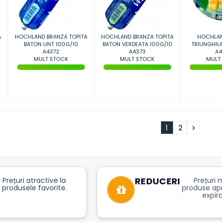
A
HOCHLAND BRANZA TOPITA
HOCHLAND BRANZA TOPITA
HOCHLAN
BATON UNT 100G/10
BATON VERDEATA 100G/10
TRIUNGHIU
A4372
A4373
140
A4
MULT STOCK
MULT STOCK
MULT
1
2
REDUCERI
Prețuri atractive la
Prețuri m
produsele favorite.
produse ap
expira