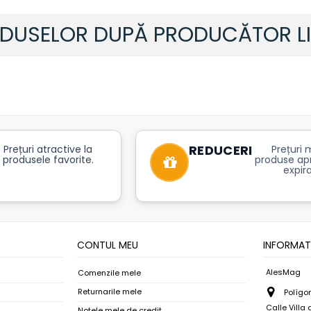
ODUSELOR DUPĂ PRODUCĂTOR L
tru acest producător.
REDUCERI
Prețuri atractive la
Prețuri m
produsele favorite.
produse ap
expira
CONTUL MEU
INFORMAT
AlesMag
Comenzile mele
Returnarile mele
Polígon
Calle Villa
Notele mele de credit