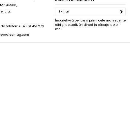
al: 46988,
lencia,
Înscrieți-vă pentru a primi cele mai recente
știri și actualizări direct în căsuța de e-
de telefon:
+34 961 451 276
mail
ice@alesmag.com