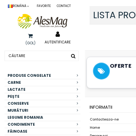
ROMÂNĂ
FAVORITE
CONTACT
LISTA PR
Nu există produse pen
AUTENTIFICARE
(GOL)
OFERTE
PRODUSE CONGELATE
CARNE
LACTATE
PEȘTE
CONSERVE
INFORMATII
MURĂTURI
LEGUME ROMANIA
Contacteaza-ne
CONDIMENTE
Home
FĂINOASE
Despre noi