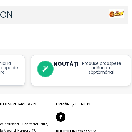
ION
NOUTĂȚI
ici la
Produse proaspete
roape de
adăugate
re.
săptămânal.
II DESPRE MAGAZIN
URMĂREȘTE-NE PE
o Industrial Fuente del Jarro,
 de Madrid, Numero 47,
BULETIN INFORMATIV