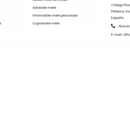
Código Post
Adresele mele
Paterna, Va
Informatiile mele personale
España.
e
Cupoanele mele
Numar 
E-mail:
off