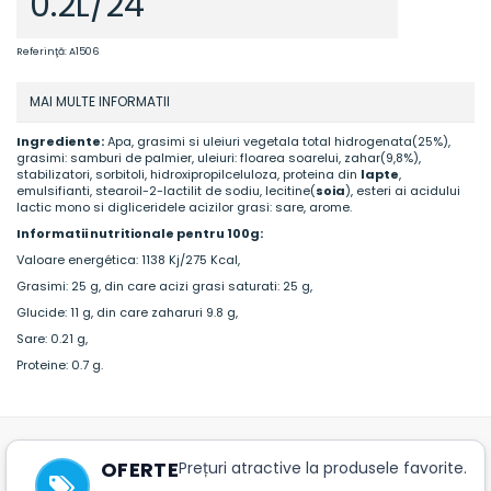
0.2L/24
Referinţă:
A1506
MAI MULTE INFORMATII
Ingrediente:
Apa, grasimi si uleiuri vegetala total hidrogenata(25%),
grasimi: samburi de palmier, uleiuri: floarea soarelui, zahar(9,8%),
stabilizatori, sorbitoli, hidroxipropilceluloza, proteina din
lapte
,
emulsifianti, stearoil-2-lactilit de sodiu, lecitine(
soia
), esteri ai acidului
lactic mono si digliceridele acizilor grasi: sare, arome.
Informatii nutritionale pentru 100g:
Valoare energética:
1138 Kj/275 Kcal,
Grasimi: 25 g, din care acizi grasi saturati: 25 g,
Glucide: 11 g, din care zaharuri 9.8 g,
Sare: 0.21 g,
Proteine: 0.7 g.
OFERTE
Prețuri atractive la produsele favorite.