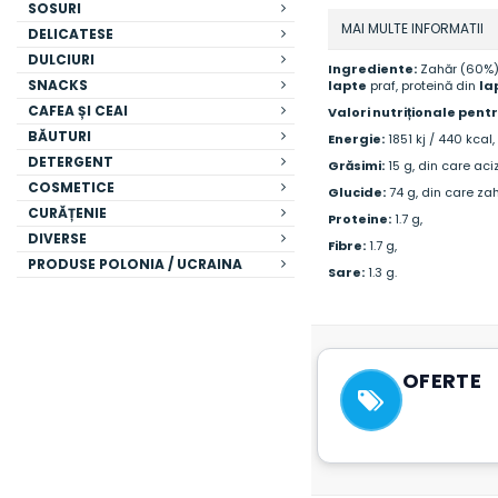
SOSURI
MAI MULTE INFORMATII
DELICATESE
DULCIURI
Ingrediente:
Zahăr (60%), 
SNACKS
lapte
praf, proteină din
la
CAFEA ȘI CEAI
Valori nutriționale pent
BĂUTURI
Energie:
1851 kj / 440 kcal,
DETERGENT
Grăsimi:
15 g, din care aciz
COSMETICE
Glucide:
74 g, din care zah
CURĂȚENIE
Proteine:
1.7 g,
DIVERSE
Fibre:
1.7 g,
PRODUSE POLONIA / UCRAINA
Sare:
1.3 g.
OFERTE