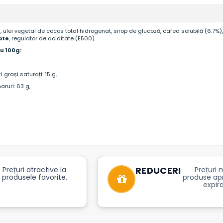
ulei vegetal de cocos total hidrogenat, sirop de glucoză, cafea solubilă (6.7%), a
pte
, regulator de aciditate (E500).
ru 100g:
i grași saturați: 15 g,
aruri: 63 g,
REDUCERI
Prețuri atractive la
Prețuri m
produsele favorite.
produse ap
expira