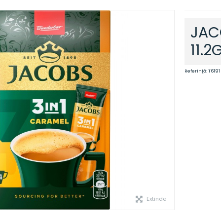
JAC
11.2
Referinţă:
T6191
Extinde