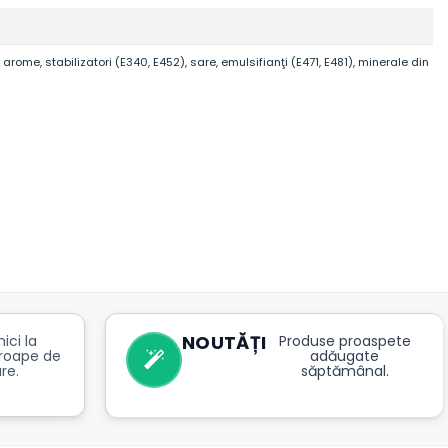
rome, stabilizatori (E340, E452), sare, emulsifianţi (E471, E481), minerale din
NOUTĂȚI
ici la
Produse proaspete
roape de
adăugate
re.
săptămânal.