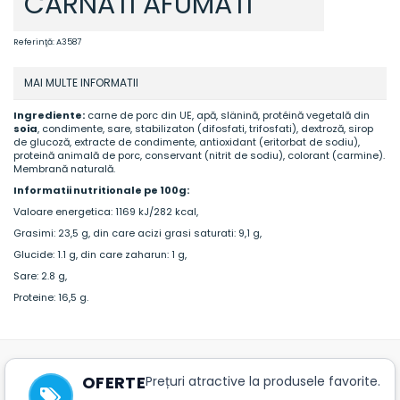
CARNATI AFUMATI
Referinţă:
A3587
MAI MULTE INFORMATII
Ingrediente:
carne de porc din UE, apă, slänină, protéină vegetală din
soia
, condimente, sare, stabilizaton (difosfati, trifosfati), dextroză, sirop
de glucoză, extracte de condimente, antioxidant (eritorbat de sodiu),
proteină animală de porc, conservant (nitrit de sodiu), colorant (carmine).
Membrană naturală.
Informatii nutritionale pe 100g:
Valoare energetica: 1169 kJ/282 kcal,
Grasimi: 23,5 g, din care acizi grasi saturati: 9,1 g,
Glucide: 1.1 g, din care zaharun: 1 g,
Sare: 2.8 g,
Proteine: 16,5 g.
OFERTE
Prețuri atractive la produsele favorite.