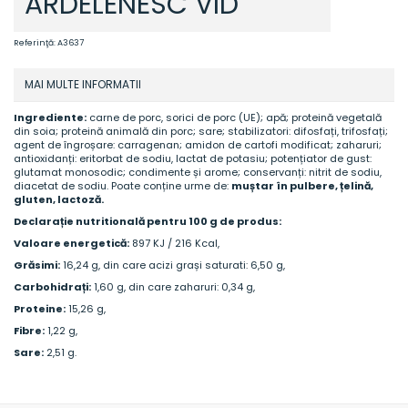
ARDELENESC VID
Referinţă:
A3637
MAI MULTE INFORMATII
Ingrediente:
carne de porc, sorici de porc (UE); apă; proteină vegetală
din soia; proteină animală din porc; sare; stabilizatori: difosfați, trifosfați;
agent de îngroșare: carragenan; amidon de cartofi modificat; zaharuri;
antioxidanți: eritorbat de sodiu, lactat de potasiu; potențiator de gust:
glutamat monosodic; condimente și arome; conservanți: nitrit de sodiu,
diacetat de sodiu. Poate conține urme de:
muștar în pulbere, țelină,
gluten, lactoză.
Declarație nutritională pentru 100 g de produs:
Valoare energetică:
897 KJ / 216 Kcal,
Grăsimi:
16,24 g, din care acizi grași saturati: 6,50 g,
Carbohidrați:
1,60 g, din care zaharuri: 0,34 g,
Proteine:
15,26 g,
Fibre:
1,22 g,
Sare:
2,51 g.