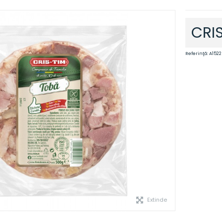
CRI
Referinţă:
A1522
Extinde