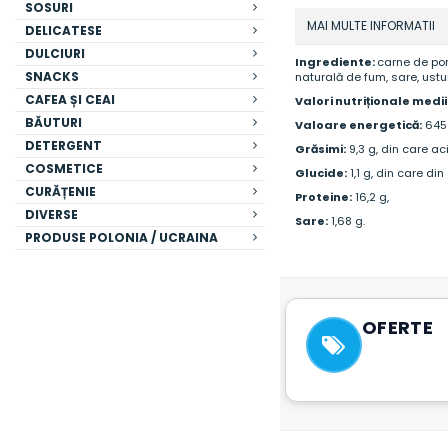
SOSURI
MAI MULTE INFORMATII
DELICATESE
DULCIURI
Ingrediente:
carne de por
SNACKS
naturală de fum, sare, ustu
CAFEA ȘI CEAI
Valori nutriționale medi
BĂUTURI
Valoare energetică:
645 
DETERGENT
Grăsimi:
9,3 g, din care
aci
COSMETICE
Glucide:
1,1 g, din care di
CURĂȚENIE
Proteine:
16,2 g,
DIVERSE
Sare:
1,68 g.
PRODUSE POLONIA / UCRAINA
OFERTE