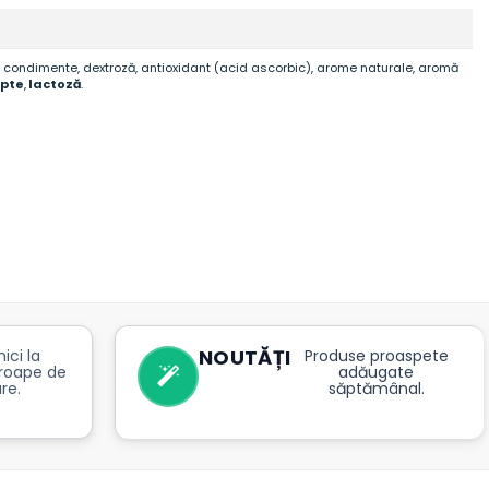
de condimente, dextroză, antioxidant (acid ascorbic), arome naturale, aromă
apte
,
lactoză
.
NOUTĂȚI
ici la
Produse proaspete
roape de
adăugate
re.
săptămânal.