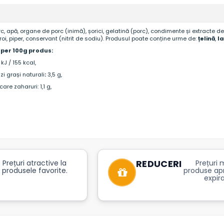
c, apă, organe de porc (inimă), șorici, gelatină (porc), condimente și extracte 
roi, piper, conservant (nitrit de sodiu). Produsul poate conține urme de:
țelină
,
l
i per 100g produs:
kJ / 155 kcal,
zi grași naturali
:
3,5 g,
n care
zaharuri:
1,1 g,
REDUCERI
Prețuri atractive la
Prețuri m
produsele favorite.
produse ap
expira