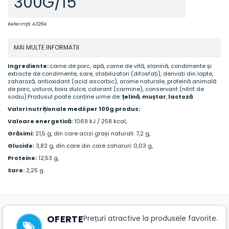
300G/15
Referinţă:
A3284
MAI MULTE INFORMATII
Ingrediente:
carne de porc, apă, carne de vită, slanină, condimente și
extracte de condimente, sare, stabilizatori (difosfați), derivați din lapte,
zaharoză, antioxidant (acid ascorbic), arome naturale, proteină animală
de porc, usturoi, boia dulce, colorant (carmine), conservant (nitrit de
sodiu).Produsul poate conține urme de:
țelină
,
muștar
,
lactoză
.
Valori nutriționale medii per 100g produs:
Valoare energetică:
1069 kJ / 258 kcal,
Grăsimi:
21,5 g, din care
acizi grași naturali:
7,2 g,
Glucide:
3,82 g, din care din care
zaharuri:
0,03 g,
Proteine:
12,53 g,
Sare:
2,25 g.
OFERTE
Prețuri atractive la produsele favorite.