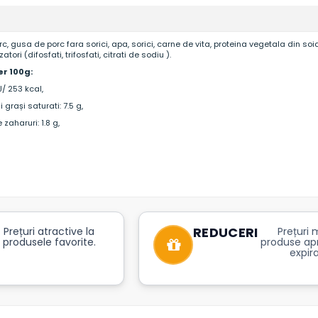
c, gusa de porc fara sorici, apa, sorici, carne de vita, proteina vegetala din soi
atori (difosfati, trifosfati, citrati de sodiu )
.
er 100g:
/ 253 kcal,
 grași saturati: 7.5 g,
 zaharuri: 1.8 g,
REDUCERI
Prețuri atractive la
Prețuri m
produsele favorite.
produse ap
expira