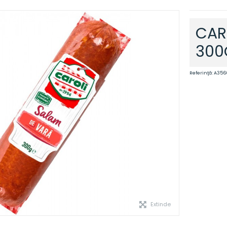
CAR
300
Referinţă:
A356
Extinde