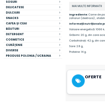
SOSURI
MAI MULTE INFORMATII
DELICATESE
DULCIURI
Ingrediente:
Carne de por
SNACKS
zaharuri (dextroza) , stabiliz
CAFEA ȘI CEAI
Informații nutriționale p
BĂUTURI
Valoare energetică: 1066 kJ
DETERGENT
Grăsimi: 20 g, din care acizi
COSMETICE
Carbohidrați: 4.2 g, din care
CURĂȚENIE
Sare: 2.8 g,
DIVERSE
Proteine: 14 g.
PRODUSE POLONIA / UCRAINA
OFERTE