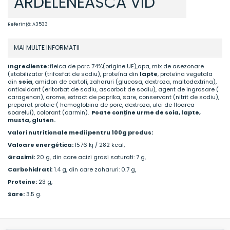
ARDELENEASCA VID
Referinţă:
A3533
MAI MULTE INFORMATII
Ingrediente:
fleica de porc 74%(origine UE),apa, mix de asezonare
(stabilizator (trifosfat de sodiu), proteína din
lapte
, proteína vegetala
din
soia
, amidon de cartofi, zaharuri (glucosa, dextroza, maltodextrina),
antioxidant (eritorbat de sodiu, ascorbat de sodiu), agent de ingrosare (
caragenan), arome, extract de paprika, sare, conservant (nitrit de sodiu),
preparat proteic ( hemoglobina de porc, dextroza, ulei de floarea
soarelui), colorant (carmin).
Poate conține urme de soia, lapte,
musta, gluten.
Valori nutritionale medii pentru 100g produs:
Valoare energética:
1576 kj / 282 kcal,
Grasimi:
20 g, din care acizi grasi saturati: 7 g,
Carbohidrati:
1.4 g, din care zaharuri: 0.7 g,
Proteine:
23 g,
Sare:
3.5 g.