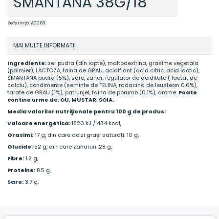
SMANTANA 38G/18
Referinţă:
A0063
MAI MULTE INFORMATII
Ingrediente:
zer pudra (din lapte), maltodextrina, grasime vegetala
(palmier), LACTOZA, faina de GRAU, acidifiant (acid citric, acid lactic),
SMANTANA pudra (5%), sare, zahar, regulator de aciditate ( lactat de
calciu), condimente (seminte de TELINA, radacina de leustean 0.6%),
tarate de GRAU (1%), patrunjel, faina de porumb (0.1%), arome.
Poate
contine urme de: OU, MUSTAR, SOIA.
Media valorilor nutriţionale pentru 100 g de produs:
Valoare energetica:
1820 kJ / 434 kcal,
Grasimi:
17 g, din care acizi graşi saturați: 10 g,
Glucide:
52 g, din care zaharuri: 28 g,
Fibre:
1.2 g,
Proteine:
8.5 g,
Sare:
3.7 g.