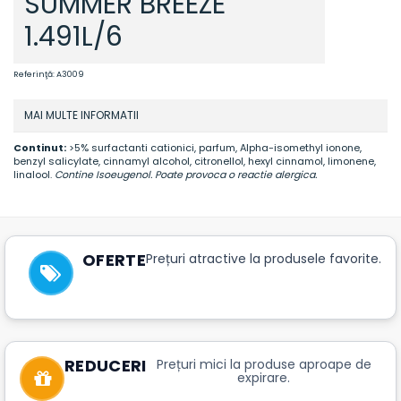
SUMMER BREEZE
1.491L/6
Referinţă:
A3009
MAI MULTE INFORMATII
Continut:
>5% surfactanti cationici, parfum, Alpha-isomethyl ionone,
benzyl salicylate, cinnamyl alcohol, citronellol, hexyl cinnamol, limonene,
linalool.
Contine Isoeugenol. Poate provoca o reactie alergica.
OFERTE
Prețuri atractive la produsele favorite.
REDUCERI
Prețuri mici la produse aproape de
expirare.