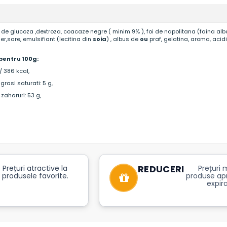
p de glucoza ,dextroza, coacaze negre ( minim 9% ), foi de napolitana (faina al
er,sare, emulsifiant (lecitina din
soia
) , albus de
ou
praf, gelatina, aroma, acidi
pentru 100g:
/ 386 kcal,
grasi saturati: 5 g,
 zaharuri: 53 g,
REDUCERI
Prețuri atractive la
Prețuri m
produsele favorite.
produse ap
expira