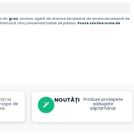
ba din
grau
,amidon, agenti de afanare: bicarbonat de amoniu;bicarbonat de
fiant:acid citric,conservant:sorbat de potasiu.
Poate contine urme de
NOUTĂȚI
ici la
Produse proaspete
roape de
adăugate
re.
săptămânal.