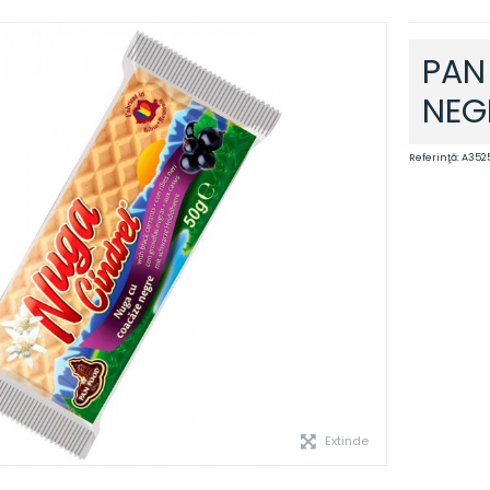
PAN
NEG
Referinţă:
A352
Extinde