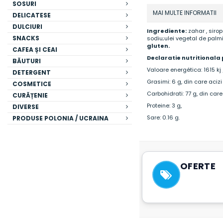
SOSURI
MAI MULTE INFORMATII
DELICATESE
DULCIURI
Ingrediente:
zahar , siro
SNACKS
sodiu;ulei vegetal de palmi
gluten.
CAFEA ȘI CEAI
Declaratie nutritionala 
BĂUTURI
Valoare energética: 1615 kj 
DETERGENT
Grasimi: 6 g, din care acizi 
COSMETICE
Carbohidrati: 77 g, din care
CURĂȚENIE
Proteine: 3 g,
DIVERSE
Sare: 0.16 g.
PRODUSE POLONIA / UCRAINA
OFERTE