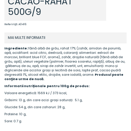
CACAO-RAHAT
500G/9
Referinţă:
A0416
MAI MULTE INFORMATII
Ingrediente:
făină albă de grâu, rahat 17% (zahăr, amidon de porumb,
apă, acidifiant: acid citric, dextroză, coloranţi alimentari: extract de
morcovi, brilliant blue FCF, arome), zahăr, drojdie naturală (făină albă de
grâu, apă), uleiuri vegetale (palmier, floarea soarelui, rapiţă), albuş de ou,
gălbenuș de ou, apă, sirop de zahăr invertit, unt, emulsifianți: mono și
digliceride ale acizilor grași și lecitină de soia, lapte praf, cacao pudră
degresată 1%, alcool etilic, drojdie, sare iodată, arome.
Produsul poate
conţine urme de nucă.
Informatii nutriționale
pentru 100g de produs:
Valoare energetică: 1569 kJ / 373 kcal,
Grăsimi: 13 g, din care acizi grași saturați: 5.1 g,
Glucide: 54 g, din care zaharuri: 28 g,
Proteine: 10 g,
Sare: 0.7 g.