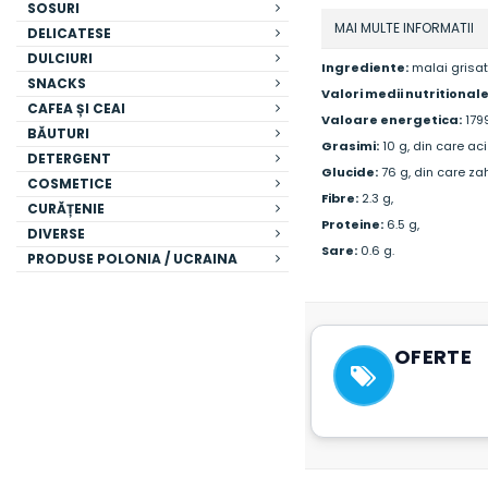
SOSURI
MAI MULTE INFORMATII
DELICATESE
DULCIURI
Ingrediente:
malai grisat 
SNACKS
Valori medii nutritionale
CAFEA ȘI CEAI
Valoare energetica:
1799
BĂUTURI
Grasimi:
10 g, din care aciz
DETERGENT
Glucide:
76 g, din care zaha
COSMETICE
Fibre:
2.3 g,
CURĂȚENIE
Proteine:
6.5 g,
DIVERSE
Sare:
0.6 g.
PRODUSE POLONIA / UCRAINA
OFERTE