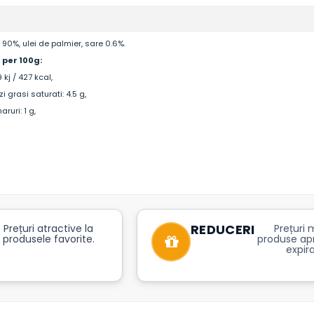
90%, ulei de palmier, sare 0.6%.
 per 100g:
 kj / 427 kcal,
i grasi saturati: 4.5 g,
ruri: 1 g,
REDUCERI
Prețuri atractive la
Prețuri m
produsele favorite.
produse ap
expira