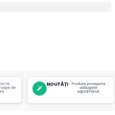
NOUTĂȚI
ici la
Produse proaspete
roape de
adăugate
re.
săptămânal.