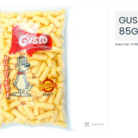
GUS
85G
Referinţă:
T476
Extinde