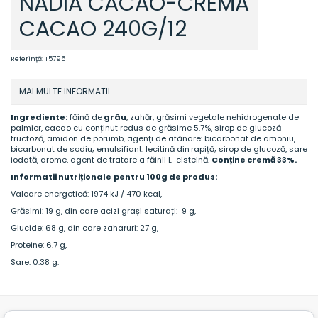
NADIA CACAO-CREMA
CACAO 240G/12
Referinţă:
T5795
MAI MULTE INFORMATII
Ingrediente:
făină de
grâu
, zahăr, grăsimi vegetale nehidrogenate de
palmier, cacao cu conținut redus de grăsime 5.7%, sirop de glucoză-
fructoză, amidon de porumb, agenţi de afânare: bicarbonat de amoniu,
bicarbonat de sodiu; emulsifiant: lecitină din
rapiță; sirop de glucoz
ă
, sare
iodată, arome, agent de tratare a făinii L-cisteină.
Conține crem
ă 33%.
Informatii nutriționale
pentru 100g de produs:
Valoare energetică: 1974 kJ / 470 kcal,
Grăsimi: 19 g, din care acizi grași saturați: 9 g,
Glucide: 68 g, din care zaharuri: 27 g,
Proteine: 6.7 g,
Sare: 0.38 g.