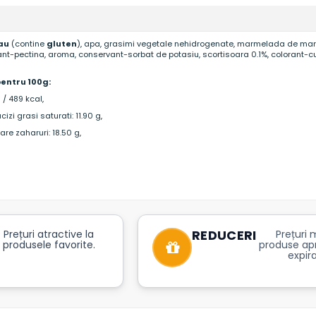
au
(contine
gluten
), apa, grasimi vegetale nehidrogenate, marmelada de mar 4
fiant-pectina, aroma, conservant-sorbat de potasiu, scortisoara 0.1%, colorant-c
pentru 100g:
 / 489 kcal,
izi grasi saturati: 11.90 g,
are zaharuri: 18.50 g,
REDUCERI
Prețuri atractive la
Prețuri m
produsele favorite.
produse ap
expira