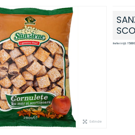
SAN
SCO
Referinţă:
T588
Extinde