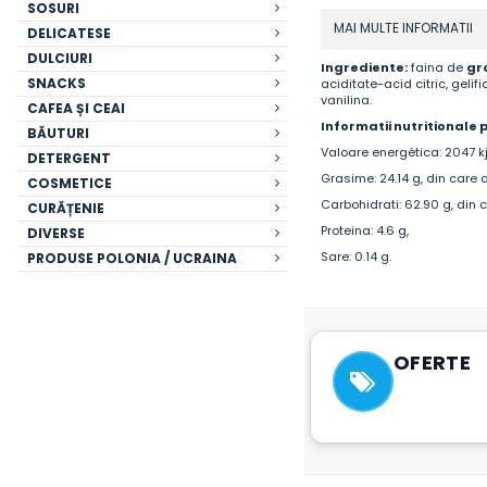
SOSURI
MAI MULTE INFORMATII
DELICATESE
DULCIURI
Ingrediente:
faina de
gr
SNACKS
aciditate-acid citric, geli
vanilina.
CAFEA ȘI CEAI
Informatii nutritionale 
BĂUTURI
Valoare energética: 2047 kj
DETERGENT
Grasime: 24.14 g, din care ac
COSMETICE
Carbohidrati: 62.90 g, din c
CURĂȚENIE
Proteina: 4.6 g,
DIVERSE
Sare: 0.14 g.
PRODUSE POLONIA / UCRAINA
OFERTE