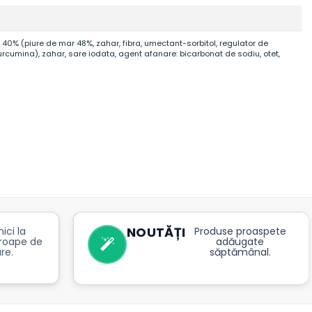
0% (piure de mar 48%, zahar, fibra, umectant-sorbitol, regulator de
urcumina), zahar, sare iodata, agent afanare: bicarbonat de sodiu, otet,
NOUTĂȚI
ici la
Produse proaspete
roape de
adăugate
re.
săptămânal.