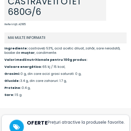
CASTRAVETI OTET
680G/6
Referinţă:
A2185
MAI MULTE INFORMATII
Ingrediente:
castraveți 53%, acid acetic diluat, zahăr, sare neiodată,
boabe de
muștar
, condimente.
Valori medii nutritionale pentru 100g produs:
Valoare energética:
65 kj / 15 kcal,
Grasimi:
0 g, din care acizi grasi saturati: 0 g,
Glucide:
3.4 g, din care zaharuri: 1.7 g,
Proteine:
0.4 g,
Sare:
1.5 g.
OFERTE
Prețuri atractive la produsele favorite.