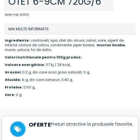
OTET 6-9CM 720G/6
Referinţă:
A0206
MAI MULTE INFORMATII
Ingrediente:
castraveti, apa, otet din alcool, zahar, sare, agent de
intarire: clorura de calciu, condimente: piper boabe,
mustar boabe
,
marar, usturoi, foi de dafin.
Valori nutritionale pentru 100g produs:
Valoare energética:
117 kj / 28 kcal,
Grasimi:
0.2 g, din care acizi grasi saturati: 0 g,
Glucide:
6 g, din care zaharuri: 3.40 g,
Proteine:
0.50 g,
Sare:
2 g.
OFERTE
Prețuri atractive la produsele favorite.