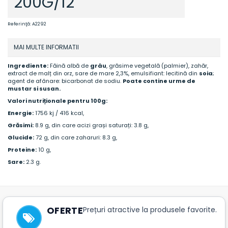
200G/12
Referinţă:
A2292
MAI MULTE INFORMATII
Ingrediente:
Făină albă de
grâu
, grăsime vegetală (palmier), zahăr,
extract de malț din orz, sare de mare 2,3%, emulsifiant: lecitină din
soia
;
agent de afânare: bicarbonat de sodiu.
Poate contine urme de
mustar si susan.
Valori nutriționale pentru 100g:
Energie:
1756 kj / 416 kcal,
Grăsimi:
8.9 g, din care acizi grași saturați: 3.8 g,
Glucide:
72 g, din care zaharuri: 8.3 g,
Proteine:
10 g,
Sare:
2.3 g.
OFERTE
Prețuri atractive la produsele favorite.