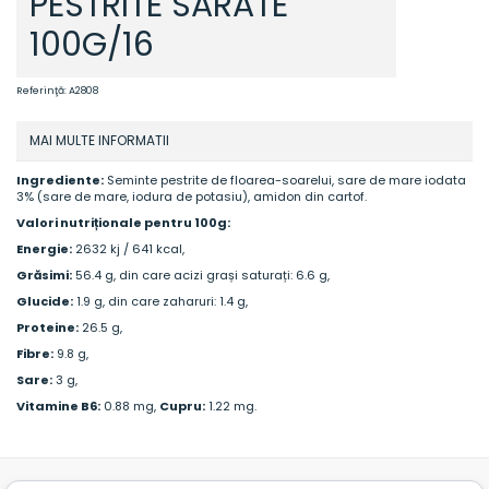
PESTRITE SARATE
100G/16
Referinţă:
A2808
MAI MULTE INFORMATII
Ingrediente:
Seminte pestrite de floarea-soarelui, sare de mare iodata
3% (sare de mare, iodura de potasiu), amidon din cartof.
Valori nutriționale pentru 100g:
Energie:
2632 kj / 641 kcal,
Grăsimi:
56.4 g, din care acizi grași saturați: 6.6 g,
Glucide:
1.9 g, din care zaharuri: 1.4 g,
Proteine:
26.5 g,
Fibre:
9.8 g,
Sare:
3 g,
Vitamine B6:
0.88 mg,
Cupru:
1.22 mg.