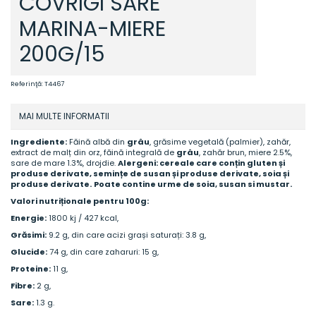
COVRIGI SARE
MARINA-MIERE
200G/15
Referinţă:
T4467
MAI MULTE INFORMATII
Ingrediente:
Făină albă din
grâu
, grăsime vegetală (palmier), zahăr,
extract de malț din orz, făină integrală de
grâu
, zahăr brun, miere 2.5%,
sare de mare 1.3%, drojdie.
Alergeni: cereale care conțin gluten și
produse derivate, semințe de susan și produse derivate, soia și
produse derivate.
Poate contine urme de soia, susan si mustar.
Valori nutriționale pentru 100g:
Energie:
1800 kj / 427 kcal,
Grăsimi:
9.2 g, din care acizi grași saturați: 3.8 g,
Glucide:
74 g, din care zaharuri: 15 g,
Proteine:
11 g,
Fibre:
2 g,
Sare:
1.3 g.