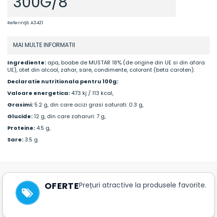
300G/8
Referinţă:
A3421
MAI MULTE INFORMATII
Ingrediente:
apa, boabe de MUSTAR 18% (de origine din UE si din afara
UE), otet din alcool, zahar, sare, condimente, colorant (beta caroten).
Declaratie nutritionala pentru 100g:
Valoare energetica:
473 kj / 113 kcal,
Grasimi:
5.2 g, din care acizi grasi saturati: 0.3 g,
Glucide:
12 g, din care zaharuri: 7 g,
Proteine:
4.5 g,
Sare:
3.5 g.
OFERTE
Prețuri atractive la produsele favorite.