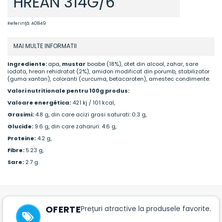
HREAN 314G/6
Referinţă:
A0849
MAI MULTE INFORMATII
Ingrediente:
apa,
mustar
boabe (18%), otet din alcool, zahar, sare
iodata, hrean rehidratat (2%), amidon modificat din porumb, stabilizator
(guma xantan), coloranti (curcuma, betacaroten), amestec condimente.
Valori nutritionale pentru 100g produs:
Valoare energética:
421 kj / 101 kcal,
Grasimi:
4.8 g, din care acizi grasi saturati: 0.3 g,
Glucide:
9.6 g, din care zaharuri: 4.6 g,
Proteine:
4.2 g,
Fibre:
5.23 g,
Sare:
2.7 g.
OFERTE
Prețuri atractive la produsele favorite.