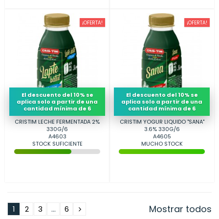
¡OFERTA!
¡OFERTA!
El descuento del 10% se
El descuento del 10% se
aplica solo a partir de una
aplica solo a partir de una
cantidad mínima de 6
cantidad mínima de 6
CRISTIM LECHE FERMENTADA 2%
CRISTIM YOGUR LIQUIDO "SANA"
330G/6
3.6% 330G/6
A4603
A4605
STOCK SUFICIENTE
MUCHO STOCK
Mostrar todos
1
2
3
...
6