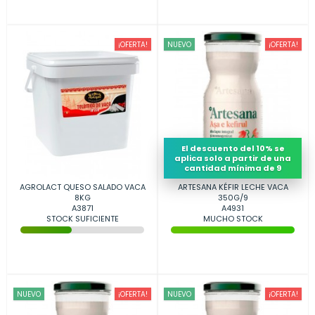
¡OFERTA!
NUEVO
¡OFERTA!
El descuento del 10% se
aplica solo a partir de una
cantidad mínima de 9
AGROLACT QUESO SALADO VACA
ARTESANA KÉFIR LECHE VACA
8KG
350G/9
A3871
A4931
STOCK SUFICIENTE
MUCHO STOCK
NUEVO
¡OFERTA!
NUEVO
¡OFERTA!