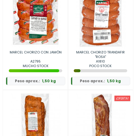
MARCEL CHORIZO CON JAMÓN
MARCEL CHORIZO TRANDAFIR
"ROSA"
A2795
A1810
MUCHO STOCK
POCO STOCK
Peso aprox.:
1,50 kg
Peso aprox.:
1,50 kg
¡OFERTA!