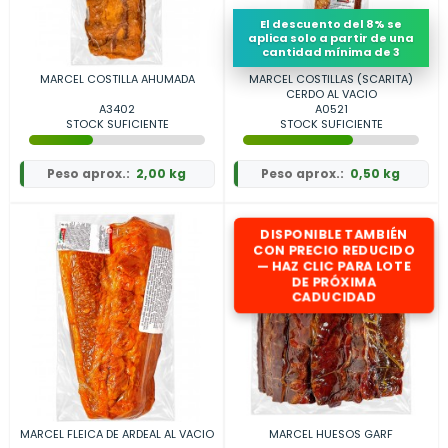
El descuento del 8% se
aplica solo a partir de una
cantidad mínima de 3
MARCEL COSTILLA AHUMADA
MARCEL COSTILLAS (SCARITA)
CERDO AL VACIO
A3402
A0521
STOCK SUFICIENTE
STOCK SUFICIENTE
Peso aprox.:
2,00 kg
Peso aprox.:
0,50 kg
DISPONIBLE TAMBIÉN
CON PRECIO REDUCIDO
— HAZ CLIC PARA LOTE
DE PRÓXIMA
CADUCIDAD
MARCEL FLEICA DE ARDEAL AL VACIO
MARCEL HUESOS GARF