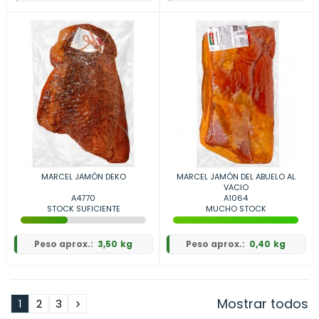
MARCEL JAMÓN DEKO
MARCEL JAMÓN DEL ABUELO AL
VACIO
A4770
A1064
STOCK SUFICIENTE
MUCHO STOCK
Peso aprox.:
3,50 kg
Peso aprox.:
0,40 kg
Mostrar todos
1
2
3