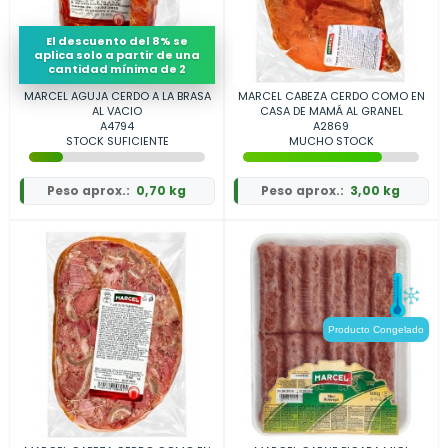
El descuento del 8% se
aplica solo a partir de una
cantidad mínima de 2
MARCEL AGUJA CERDO A LA BRASA
MARCEL CABEZA CERDO COMO EN
AL VACIO
CASA DE MAMÁ AL GRANEL
A4794
A2869
STOCK SUFICIENTE
MUCHO STOCK
Peso aprox.:
0,70 kg
Peso aprox.:
3,00 kg
Producto Congelado