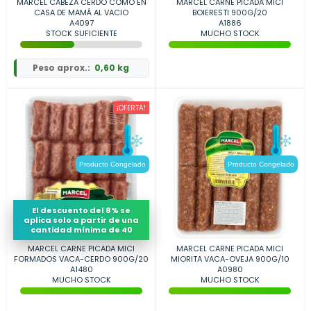
MARCEL CABEZA CERDO COMO EN
MARCEL CARNE PICADA MICI
CASA DE MAMÁ AL VACIO
BOIERESTI 900G/20
A4097
A1886
STOCK SUFICIENTE
MUCHO STOCK
Peso aprox.:
0,60 kg
¡OFERTA!
Producto Congelado
Producto Congelado
El descuento del 8% se
aplica solo a partir de una
cantidad mínima de 40
MARCEL CARNE PICADA MICI
MARCEL CARNE PICADA MICI
FORMADOS VACA-CERDO 900G/20
MIORITA VACA-OVEJA 900G/10
A1480
A0980
MUCHO STOCK
MUCHO STOCK