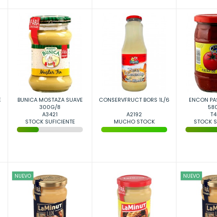
E
BUNICA MOSTAZA SUAVE
CONSERVFRUCT BORS 1L/6
ENCON PA
300G/8
58
A3421
A2192
T4
STOCK SUFICIENTE
MUCHO STOCK
STOCK S
NUEVO
NUEVO