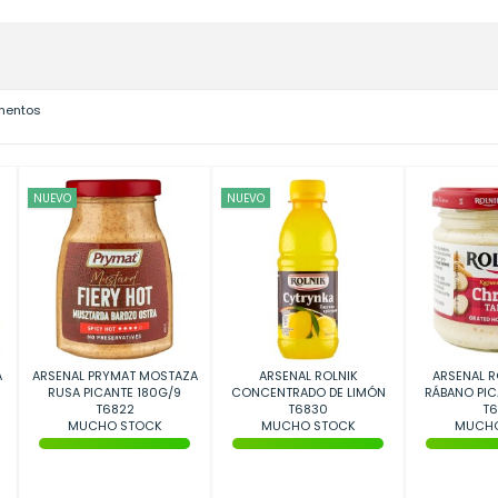
ementos
NUEVO
NUEVO
A
ARSENAL PRYMAT MOSTAZA
ARSENAL ROLNIK
ARSENAL R
RUSA PICANTE 180G/9
CONCENTRADO DE LIMÓN
RÁBANO PIC
T6822
200G/8
T6830
T6
MUCHO STOCK
MUCHO STOCK
MUCHO