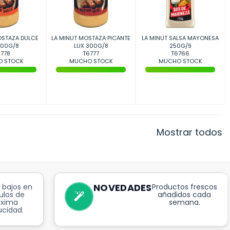
OSTAZA DULCE
LA MINUT MOSTAZA PICANTE
LA MINUT SALSA MAYONESA
300G/8
LUX 300G/8
250G/9
778
T6777
T6766
 STOCK
MUCHO STOCK
MUCHO STOCK
Mostrar todos
NOVEDADES
 bajos en
Productos frescos
ulos de
añadidos cada
óxima
semana.
cidad.