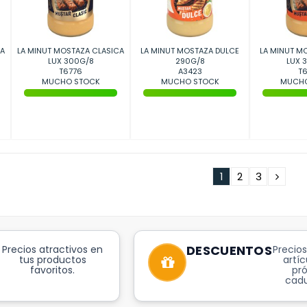
CA
LA MINUT MOSTAZA CLASICA
LA MINUT MOSTAZA DULCE
LA MINUT M
LUX 300G/8
290G/8
LUX 
T6776
A3423
T6
MUCHO STOCK
MUCHO STOCK
MUCHO
1
2
3
DESCUENTOS
Precios atractivos en
Precios
tus productos
artíc
favoritos.
pr
cadu