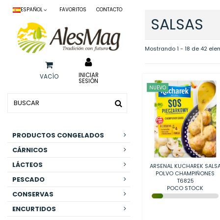
ESPAÑOL
FAVORITOS
CONTACTO
SALSAS
Mostrando 1 - 18 de 42 el
INICIAR
VACÍO
SESIÓN
NUEVO
PRODUCTOS CONGELADOS
CÁRNICOS
LÁCTEOS
ARSENAL KUCHAREK SALS
POLVO CHAMPIÑONES
PESCADO
28G/25
T6825
POCO STOCK
CONSERVAS
ENCURTIDOS