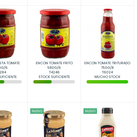
STA TOMATE
ENCON TOMATE FRITO
ENCON TOMATE TRITURADO
0G/6
580G/6
750G/8
284
T4246
T6024
UFICIENTE
STOCK SUFICIENTE
MUCHO STOCK
NUEVO
NUEVO