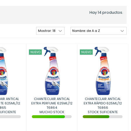
Hay 14 productos.
NUEVO
NUEVO
IR ANTICAL
CHANTECLAIR ANTICAL
CHANTECLAIR ANTICAL
TE 625ML/12
EXTRA PERFUME 625ML/12
EXTRA RÁPIDO 625ML/12
865
T6864
T6866
UFICIENTE
MUCHO STOCK
STOCK SUFICIENTE