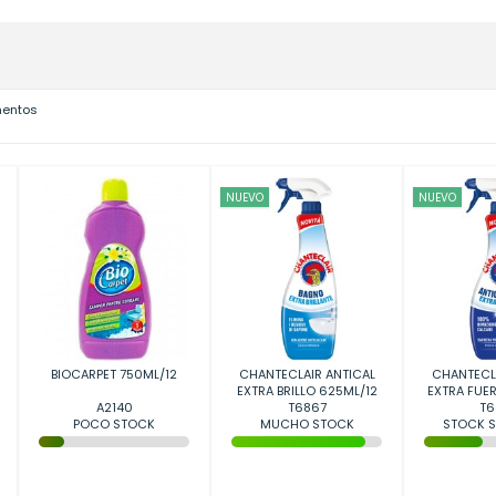
mentos
NUEVO
NUEVO
BIOCARPET 750ML/12
CHANTECLAIR ANTICAL
CHANTECLA
EXTRA BRILLO 625ML/12
EXTRA FUER
A2140
T6867
T6
POCO STOCK
MUCHO STOCK
STOCK S