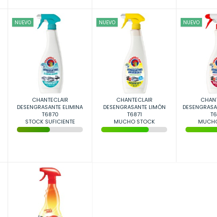
NUEVO
NUEVO
NUEVO
CHANTECLAIR
CHANTECLAIR
CHANT
DESENGRASANTE ELIMINA
DESENGRASANTE LIMÓN
DESENGRASA
OLORES 600ML/12
T6870
600ML/12
T6871
600
T6
STOCK SUFICIENTE
MUCHO STOCK
MUCHO