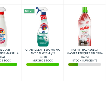
NUEVO
ECLAIR
CHANTECLAIR ESPUMA WC
NUFAR FRAGASUELO
NTE MARSELLA
ANTICAL 625ML/12
MADERA PARQUET SIN CERA
ML/12
873
T6880
750ML/8
T6723
 STOCK
MUCHO STOCK
STOCK SUFICIENTE