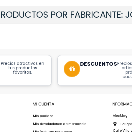
 PRODUCTOS POR FABRICANTE: J
este fabricante.
DESCUENTOS
Precios atractivos en
Precios
tus productos
artíc
favoritos.
pr
cadu
MI CUENTA
INFORMAC
AlesMag
Mis pedidos
Mis devoluciones de mercancia
Polígon
Calle Villa
Mis facturas por abono