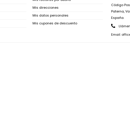
Código Post
Mis direcciones
Paterna, Va
Mis datos personales
España.
Mis cupones de descuento
Llámen
Email:
offi