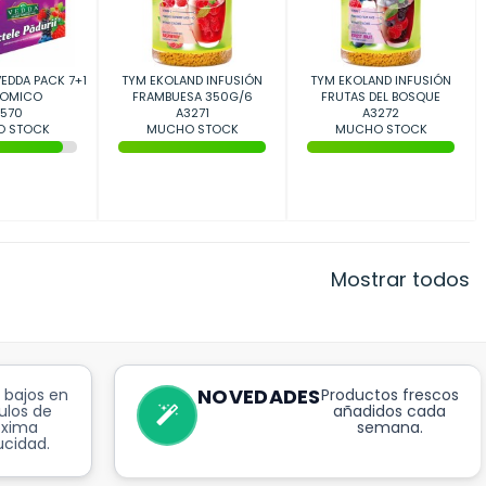
EDDA PACK 7+1
TYM EKOLAND INFUSIÓN
TYM EKOLAND INFUSIÓN
OMICO
FRAMBUESA 350G/6
FRUTAS DEL BOSQUE
570
A3271
350G/6
A3272
 STOCK
MUCHO STOCK
MUCHO STOCK
Mostrar todos
NOVEDADES
 bajos en
Productos frescos
ulos de
añadidos cada
óxima
semana.
cidad.