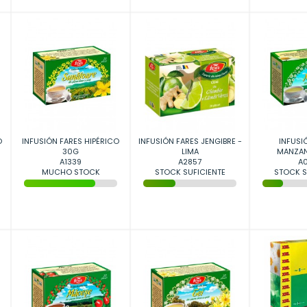
O
INFUSIÓN FARES HIPÉRICO
INFUSIÓN FARES JENGIBRE -
INFUSI
30G
LIMA
MANZAN
A1339
A2857
A0
MUCHO STOCK
STOCK SUFICIENTE
STOCK S