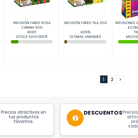
INFUSIÓN FARES ROSA
INFUSIÓN FARES TILA 20G
INFUSIONES V
CANINA 30G
ECON
A0911
A0915
T6
STOCK SUFICIENTE
ÚLTIMAS UNIDADES
MUCHO
1
2
DESCUENTOS
Precios atractivos en
Precios
tus productos
artíc
favoritos.
pr
cadu