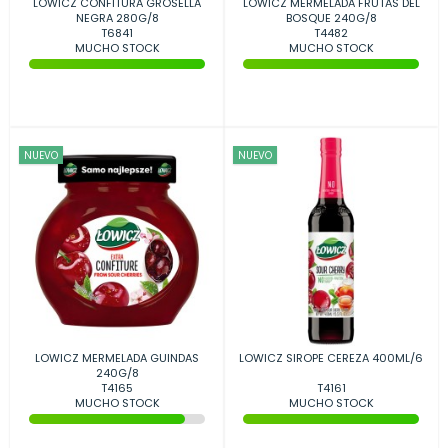
LOWICZ CONFITURA GROSELLA
LOWICZ MERMELADA FRUTAS DEL
NEGRA 280G/8
BOSQUE 240G/8
T6841
T4482
MUCHO STOCK
MUCHO STOCK
NUEVO
NUEVO
LOWICZ MERMELADA GUINDAS
LOWICZ SIROPE CEREZA 400ML/6
240G/8
T4165
T4161
MUCHO STOCK
MUCHO STOCK