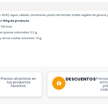
n. 60%), agua, cebolla, zanahorias, pasta de tomate, aceite vegetal de girasol, 
or 100g de producto
:
/ 66 kcal,
ales grasas saturadas: 0.2 g,
 g, de los cuales azúcares: 1.4 g,
DESCUENTOS
Precios atractivos en
Precios
tus productos
artíc
favoritos.
pr
cadu