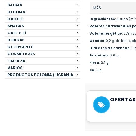
SALSAS
MÁS
DELICIAS
DULCES
Ingredientes
: judías (mí
SNACKS
Valores nutricionales p
CAFÉ Y TÉ
Valor energético
: 279 kJ 
BEBIDAS
Grasas
: 0.2 g, de las cu
DETERGENTE
Hidratos de carbono
: 11
COSMÉTICOS
Proteínas
: 3.6 g,
LIMPIEZA
Fibra
: 2.7 g,
VARIOS
Sal
: 1 g.
PRODUCTOS POLONIA / UCRANIA
OFERTAS