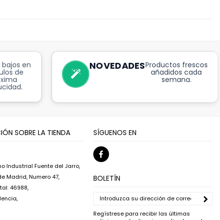
NOVEDADES
 bajos en
Productos frescos
ulos de
añadidos cada
óxima
semana.
cidad.
IÓN SOBRE LA TIENDA
SÍGUENOS EN
o Industrial Fuente del Jarro,
 de Madrid, Numero 47,
BOLETÍN
al: 46988,
lencia,
Regístrese para recibir las últimas