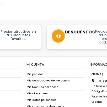
DESCUENTOS
Precios atractivos en
Precios
tus productos
artíc
favoritos.
pr
cadu
MI CUENTA
INFORMAC
AlesMag
Mis pedidos
Mis devoluciones de mercancia
Polígon
Calle Villa
Mis facturas por abono
Código Post
Mis direcciones
Paterna, Va
Mis datos personales
España.
Mis cupones de descuento