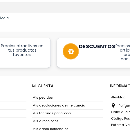
/caja.
DESCUENTOS
Precios atractivos en
Precios
tus productos
artíc
favoritos.
pr
cadu
MI CUENTA
INFORMAC
AlesMag
Mis pedidos
Mis devoluciones de mercancia
Polígon
Calle Villa
Mis facturas por abono
Código Post
Mis direcciones
Paterna, Va
Mis datos personales