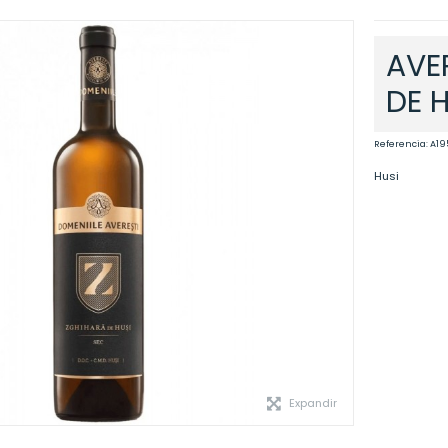
AVE
DE H
Referencia:
A19
Husi
Expandir