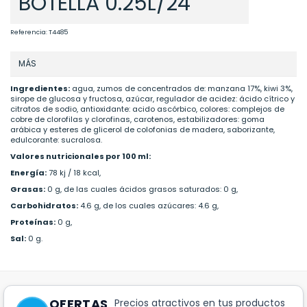
BOTELLA 0.25L/24
Referencia:
T4485
MÁS
Ingredientes:
agua, zumos de concentrados de: manzana 17%, kiwi 3%,
sirope de glucosa y fructosa, azúcar, regulador de acidez: ácido cítrico y
citratos de sodio, antioxidante: acido ascórbico, colores: complejos de
cobre de clorofilas y clorofinas, carotenos, estabilizadores: goma
arábica y esteres de glicerol de colofonias de madera, saborizante,
edulcorante: sucralosa.
Valores nutricionales por 100 ml:
Energía:
78 kj / 18 kcal,
Grasas:
0 g, de las cuales ácidos grasos saturados: 0 g,
Carbohidratos:
4.6 g, de los cuales azúcares: 4.6 g,
Proteínas:
0 g,
Sal:
0 g.
OFERTAS
Precios atractivos en tus productos