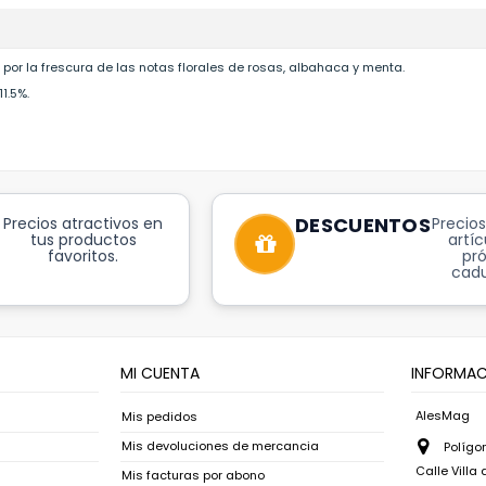
por la frescura de las notas florales de rosas, albahaca y menta.
11.5%.
DESCUENTOS
Precios atractivos en
Precios
tus productos
artíc
favoritos.
pr
cadu
MI CUENTA
INFORMAC
AlesMag
Mis pedidos
Mis devoluciones de mercancia
Polígon
Calle Villa
Mis facturas por abono