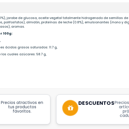
1%), jarabe de glucosa, aceite vegetal totalmente hidrogenado de semillas de p
atos, polifosfatos), almidón, proteínas de leche (0.8%), emulsionantes (mono y
rasos), aromas.
r 100g:
,
les ácidos grasos saturados: 11.7 g,
e los cuales azúcares: 58.7 g,
DESCUENTOS
Precios atractivos en
Precios
tus productos
artíc
favoritos.
pr
cadu