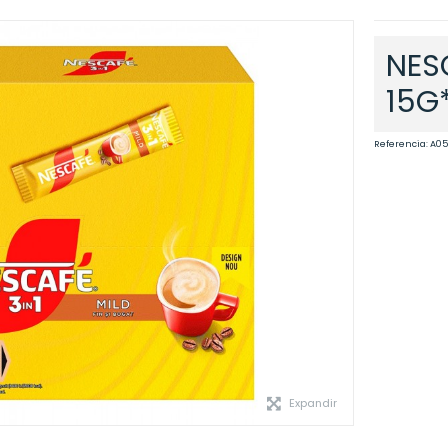
NES
15G
Referencia:
A05
Expandir