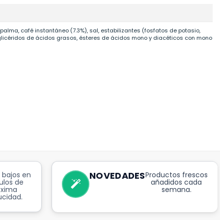
alma, café instantáneo (7.3%), sal, estabilizantes (fosfatos de potasio,
 diglicéridos de ácidos grasos, ésteres de ácidos mono y diacéticos con mono
NOVEDADES
 bajos en
Productos frescos
ulos de
añadidos cada
óxima
semana.
cidad.