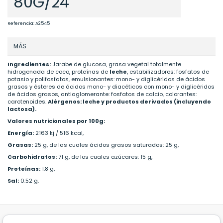
80G/24
Referencia:
A2545
MÁS
Ingredientes:
Jarabe de glucosa, grasa vegetal totalmente
hidrogenada de coco, proteínas de
leche
, estabilizadores: fosfatos de
potasio y polifosfatos, emulsionantes: mono- y diglicéridos de ácidos
grasos y ésteres de ácidos mono- y diacéticos con mono- y diglicéridos
de ácidos grasos, antiaglomerante: fosfatos de calcio, colorantes:
carotenoides.
Alérgenos: leche y productos derivados (incluyendo
lactosa).
Valores nutricionales por 100g:
Energía:
2163 kj / 516 kcal,
Grasas:
25 g, de las cuales ácidos grasos saturados: 25 g,
Carbohidratos:
71 g, de los cuales azúcares: 15 g,
Proteínas:
1.8 g,
Sal:
0.52 g.