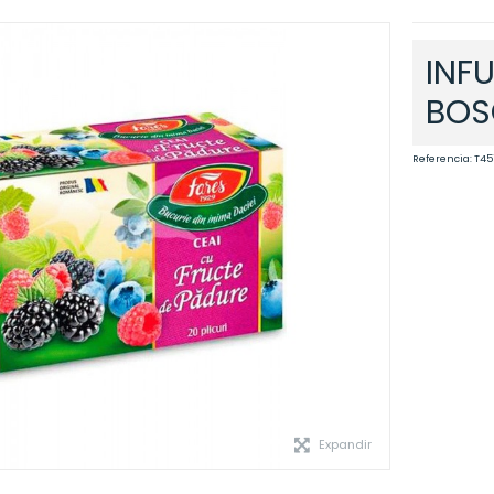
INF
BOS
Referencia:
T45
Expandir