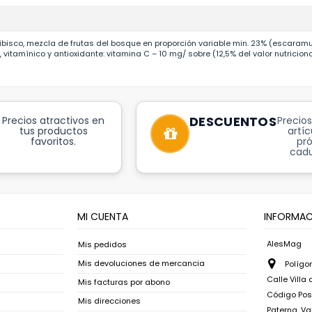
ibisco, mezcla de frutas del bosque en proporción variable min. 23% (escaram
vitamínico y antioxidante: vitamina C – 10 mg/ sobre (12,5% del valor nutricion
DESCUENTOS
Precios atractivos en
Precios
tus productos
artíc
favoritos.
pr
cadu
MI CUENTA
INFORMAC
AlesMag
Mis pedidos
Mis devoluciones de mercancia
Polígon
Calle Villa
Mis facturas por abono
Código Post
Mis direcciones
Paterna, Va