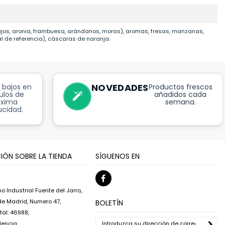
ujos, aronia, frambuesa, arándanos, moras), aromas, fresas, manzanas,
al de referencia), cáscaras de naranja.
NOVEDADES
 bajos en
Productos frescos
ulos de
añadidos cada
óxima
semana.
cidad.
IÓN SOBRE LA TIENDA
SÍGUENOS EN
o Industrial Fuente del Jarro,
 de Madrid, Numero 47,
BOLETÍN
al: 46988,
lencia,