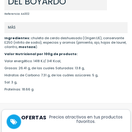
DEL BOYARDO
Referencia:
A4302
MÁS
Ingredientes:
chuleta de cerdo deshuesado (Origen:UE), conservante
E250 (nitrito de sodio), especias y aromas (pimienta, ajo, hojas de laurel,
cilantro,
mostaza
).
Valor Nutricional por 100g de producto:
Valor energético: 1418 KJ/ 341 Kcal,
Grasas: 26.41 g, de las cuales Saturadas: 13.8 g,
Hidratos de Carbono: 7.31 g, de los cuáles azúcares: 5 g,
Sal: 3 g,
Proteínas: 18.66 g.
OFERTAS
Precios atractivos en tus productos
favoritos.