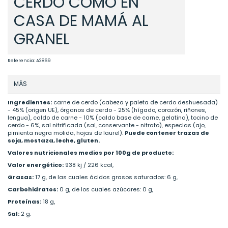
CERDO COMO EN
CASA DE MAMÁ AL
GRANEL
Referencia:
A2869
MÁS
Ingredientes:
carne de cerdo (cabeza y paleta de cerdo deshuesada)
- 45% (origen UE), órganos de cerdo - 25% (hígado, corazón, riñones,
lengua), caldo de carne - 10% (caldo base de carne, gelatina), tocino de
cerdo - 6%, sal nitrificada (sal, conservante - nitrato), especias (ajo,
pimienta negra molida, hojas de laurel).
Puede contener trazas de
soja, mostaza, leche, gluten.
Valores nutricionales medios por 100g de producto:
Valor energético:
938 kj / 226 kcal,
Grasas:
17 g, de las cuales ácidos grasos saturados: 6 g,
Carbohidratos:
0 g, de los cuales azúcares: 0 g,
Proteínas:
18 g,
Sal:
2 g.