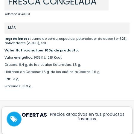
FRESCA CONGELADA
Referencia:
A3383
MÁS
Ingredientes:
carne de cerdo, especias, potenciador de sabor (e-621),
antioxidante (e-316), sal.
Valor Nutricional por 100g de producto:
Valor energético: 905 KJ/ 218 Kcal,
Grasas: 6.4 g, de las cuales Saturadas: 1.6 g,
Hidratos de Carbono: 1.6 g, de los cuáles azúcares: 1.6 g,
Sal: 1.3 g,
Proteínas: 13.3 g.
OFERTAS
Precios atractivos en tus productos
favoritos.