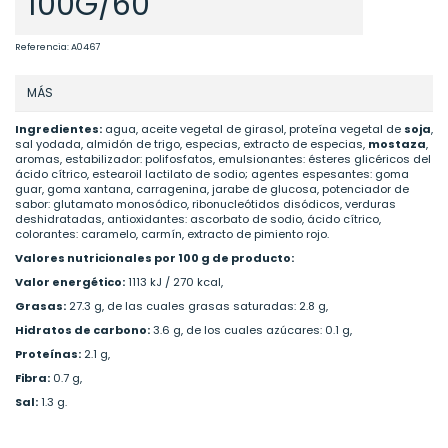
100G/60
Referencia:
A0467
MÁS
Ingredientes:
agua, aceite vegetal de girasol, proteína vegetal de
soja
,
sal yodada, almidón de trigo, especias, extracto de especias,
mostaza
,
aromas, estabilizador: polifosfatos, emulsionantes: ésteres glicéricos del
ácido cítrico, estearoil lactilato de sodio; agentes espesantes: goma
guar, goma xantana, carragenina, jarabe de glucosa, potenciador de
sabor: glutamato monosódico, ribonucleótidos disódicos, verduras
deshidratadas, antioxidantes: ascorbato de sodio, ácido cítrico,
colorantes: caramelo, carmín, extracto de pimiento rojo.
Valores nutricionales por 100 g de producto:
Valor energético:
1113 kJ / 270 kcal,
Grasas:
27.3 g, de las cuales grasas saturadas: 2.8 g,
Hidratos de carbono:
3.6 g, de los cuales azúcares: 0.1 g,
Proteínas:
2.1 g,
Fibra:
0.7 g,
Sal:
1.3 g.