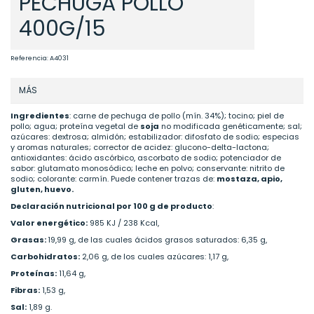
PECHUGA POLLO
400G/15
Referencia:
A4031
MÁS
Ingredientes
: carne de pechuga de pollo (mín. 34%); tocino; piel de
pollo; agua; proteína vegetal de
soja
no modificada genéticamente; sal;
azúcares: dextrosa; almidón; estabilizador: difosfato de sodio; especias
y aromas naturales; corrector de acidez: glucono-delta-lactona;
antioxidantes: ácido ascórbico, ascorbato de sodio; potenciador de
sabor: glutamato monosódico; leche en polvo; conservante: nitrito de
sodio; colorante: carmín. Puede contener trazas de:
mostaza, apio,
gluten, huevo.
Declaración nutricional por 100 g de producto
:
Valor energético:
985 KJ / 238 Kcal,
Grasas:
19,99 g, de las cuales ácidos grasos saturados: 6,35 g,
Carbohidratos:
2,06 g, de los cuales azúcares: 1,17 g,
Proteínas:
11,64 g,
Fibras:
1,53 g,
Sal:
1,89 g.