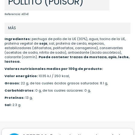
POLLITO (PUISOR)
Referencia:
A1041
MÁS
Ingredientes:
pechuga de pollo de la UE (30%), agua, tocino de la UE,
proteína vegetal de
soja
, sal, proteína de cerdo, especias,
estabilizadores (difosfatos, polifosfatos, carragenina), conservantes
(acetatos de sodio, nitrito de sodio), antioxidante (ácido ascórbico),
colorante (carmín).
Puede contener trazas de mostaza, apio, leche,
lactosa.
Valores nutricionales medios por 100g de producto:
Valor energético:
1035 kJ / 250 kcal,
Grasas:
22 g, de las cuales ácidos grasos saturados: 8.1 g,
Carbohidratos:
0 g, de los cuales azúcares: 0 g,
Proteínas:
13 g,
Sal:
2.3 g.