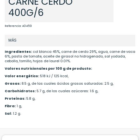
CARNE CERDO
400G/6
Referencia:
A0459
MÁS
Ingredientes:
col blanca 45%, carne de cerdo 29%, agua, carne de vaca
6%, pasta de tomate, aceite de girasol no hidrogenado, sal yodada,
cebolla, tomillo, hojas de laurel 0.01%.
Valores nutricionales por 100 g de producto:
Valor energético:
518 kJ / 125 kcal,
Grasas:
8.5 g, de las cuales ácidos grasos saturados: 2.5 g,
Carbohidratos:
5.7 g, de los cuales azúcares: 1.6 g,
Proteínas:
5.8 g,
Fibra:
1 g,
Sal:
1.2 g.